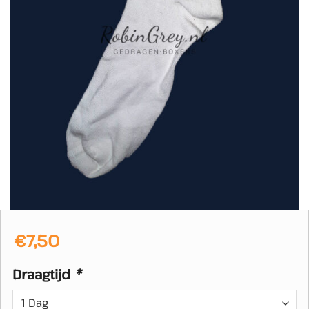
€
7,50
Draagtijd
*