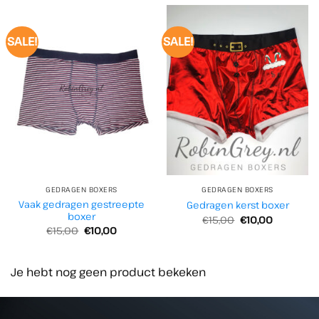
€15,00.
€10,00.
SALE!
SALE!
GEDRAGEN BOXERS
GEDRAGEN BOXERS
Vaak gedragen gestreepte
Gedragen kerst boxer
boxer
Oorspronkelijke
Huidige
€
15,00
€
10,00
prijs
prijs
Oorspronkelijke
Huidige
€
15,00
€
10,00
was:
is:
prijs
prijs
€15,00.
€10,00.
was:
is:
€15,00.
€10,00.
Je hebt nog geen product bekeken