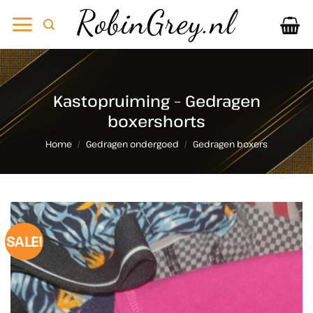
Ga
naar
inhoud
Kastopruiming – Gedragen
boxershorts
Home
/
Gedragen ondergoed
/
Gedragen boxers
SALE!