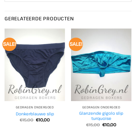
GERELATEERDE PRODUCTEN
SALE!
SALE!
GEDRAGEN ONDERGOED
GEDRAGEN ONDERGOED
Glanzende gigolo slip
Donkerblauwe slip
turquoise
Oorspronkelijke
Huidige
€
15,00
€
10,00
prijs
prijs
Oorspronkelijke
Huidige
€
15,00
€
10,00
was:
is:
prijs
prijs
€15,00.
€10,00.
was:
is: