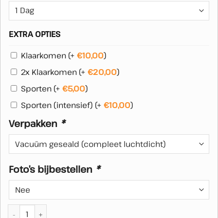
was:
is:
€15,00.
€10,00.
EXTRA OPTIES
Klaarkomen
(+
€
10,00
)
2x Klaarkomen
(+
€
20,00
)
Sporten
(+
€
5,00
)
Sporten (intensief)
(+
€
10,00
)
Verpakken
*
Foto’s bijbestellen
*
Kastopruiming - Gedragen boxershorts aantal