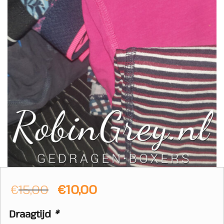
Oorspronkelijke
Huidige
€
15,00
€
10,00
prijs
prijs
Draagtijd
*