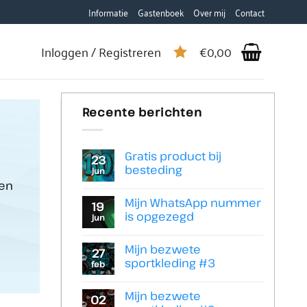
Informatie
Gastenboek
Over mij
Contact
Inloggen / Registreren
€
0,00
Recente berichten
Gratis product bij
23
besteding
jun
ten
Geen
reacties
Mijn WhatsApp nummer
op
19
Gratis
is opgezegd
jun
product
Geen
bij
reacties
besteding
Mijn bezwete
op
27
Mijn
sportkleding #3
feb
WhatsApp
Geen
nummer
reacties
is
Mijn bezwete
op
02
opgezegd
Mijn