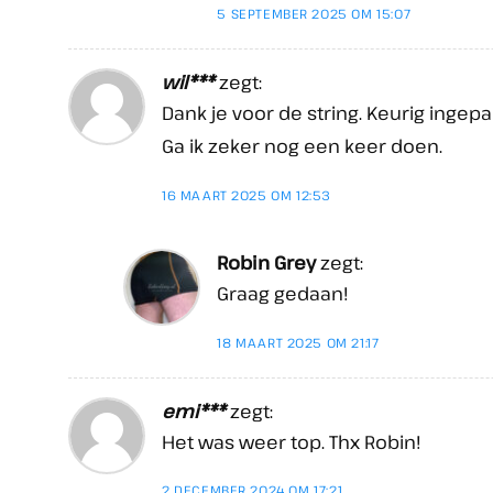
5 SEPTEMBER 2025 OM 15:07
wil***
zegt:
Dank je voor de string. Keurig ingep
Ga ik zeker nog een keer doen.
16 MAART 2025 OM 12:53
Robin Grey
zegt:
Graag gedaan!
18 MAART 2025 OM 21:17
emi***
zegt:
Het was weer top. Thx Robin!
2 DECEMBER 2024 OM 17:21