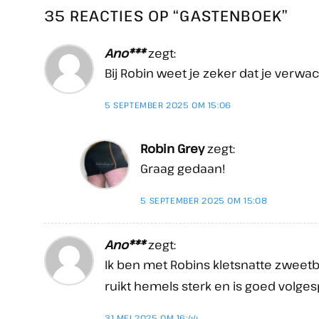
35 REACTIES OP “
GASTENBOEK
”
Ano***
zegt:
Bij Robin weet je zeker dat je ver
5 SEPTEMBER 2025 OM 15:06
Robin Grey
zegt:
Graag gedaan!
5 SEPTEMBER 2025 OM 15:08
Ano***
zegt:
Ik ben met Robins kletsnatte zweet
ruikt hemels sterk en is goed volge
31 MEI 2025 OM 16:44