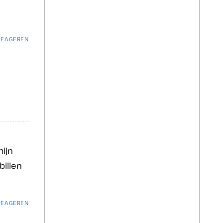
 REAGEREN
mijn
illen
 REAGEREN