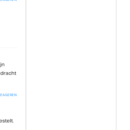
ijn
pdracht
 REAGEREN
stelt.