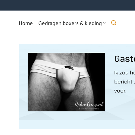
Ga
naar
inhoud
Home
Gedragen boxers & kleding
Gas
Ik zou h
bericht 
voor.