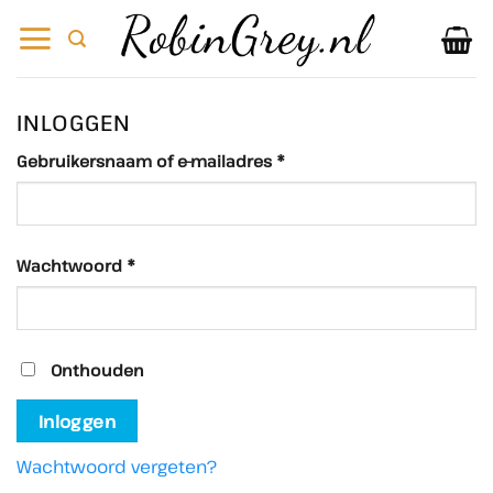
Ga
naar
inhoud
INLOGGEN
Verplicht
Gebruikersnaam of e-mailadres
*
Verplicht
Wachtwoord
*
Onthouden
Inloggen
Wachtwoord vergeten?