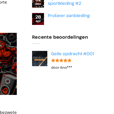
orte
Mijn
sportkleding #2
dec
bezwete
Geen
sportkleding
reacties
#3
Probeer aanbieding
op
28
Mijn
apr
Geen
bezwete
reacties
sportkleding
op
#2
Probeer
aanbieding
Recente beoordelingen
Geile opdracht #001
Waardering
door Ano***
5
uit 5
n bezwete