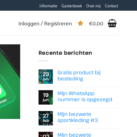
Informatie
Gastenboek
Over mij
Contact
Inloggen / Registreren
€
0,00
Recente berichten
Gratis product bij
23
besteding
jun
Geen
reacties
Mijn WhatsApp
op
19
Gratis
nummer is opgezegd
jun
product
Geen
bij
reacties
besteding
Mijn bezwete
op
27
Mijn
sportkleding #3
feb
WhatsApp
Geen
nummer
reacties
is
Mijn bezwete
op
02
opgezegd