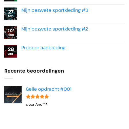
besteding
reacties
op
Mijn
Mijn bezwete sportkleding #3
27
WhatsApp
feb
nummer
Geen
is
reacties
opgezegd
op
Mijn
Mijn bezwete sportkleding #2
02
bezwete
dec
sportkleding
Geen
#3
reacties
op
Mijn
Probeer aanbieding
28
bezwete
apr
sportkleding
Geen
#2
reacties
op
Probeer
aanbieding
Recente beoordelingen
Geile opdracht #001
Waardering
door Ano***
5
uit 5