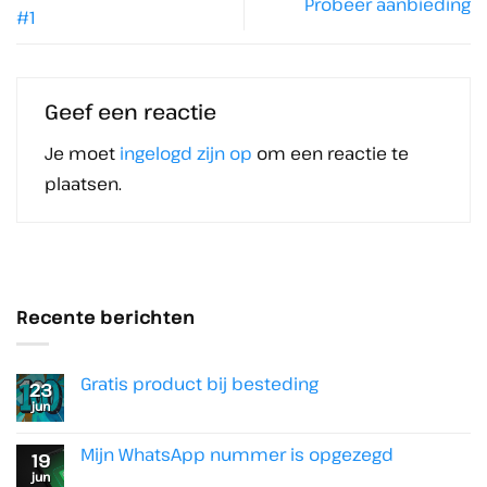
Probeer aanbieding
#1
Geef een reactie
Je moet
ingelogd zijn op
om een reactie te
plaatsen.
Recente berichten
Gratis product bij besteding
23
jun
Geen
reacties
op
Gratis
Mijn WhatsApp nummer is opgezegd
19
product
jun
bij
Geen