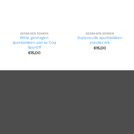
GEDRAGEN SOKKEN
GEDRAGEN SOKKEN
Witte gedragen
Superoude sportsokken
sportsokken van Le Coq
zonder rek
Sportiff
€
15,00
€
15,00
Voor een veilige en goed werkende website gebruikt deze
website
cookies
.
Aanvaarden