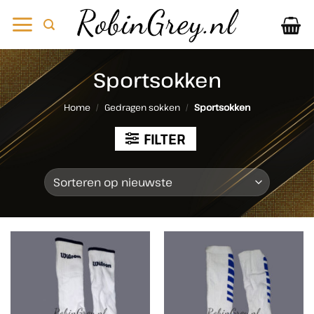
Ga
naar
inhoud
Sportsokken
Home
/
Gedragen sokken
/
Sportsokken
FILTER