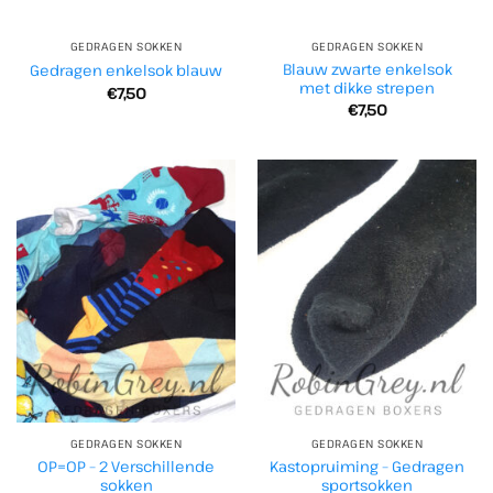
GEDRAGEN SOKKEN
GEDRAGEN SOKKEN
Blauw zwarte enkelsok
Gedragen enkelsok blauw
met dikke strepen
€
7,50
€
7,50
GEDRAGEN SOKKEN
GEDRAGEN SOKKEN
OP=OP – 2 Verschillende
Kastopruiming – Gedragen
sokken
sportsokken