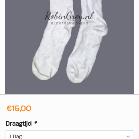
€
15,00
Draagtijd
*