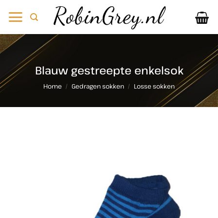
Ga
naar
inhoud
Blauw gestreepte enkelsok
Home
/
Gedragen sokken
/
Losse sokken