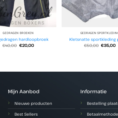
GEDRAGEN BROEKEN
GEDRAGEN SPORTKLEDIN
gedragen hardloopbroek
Kletsnatte sportkleding
Oorspronkelijke
Huidige
Oorspron
H
€
40,00
€
20,00
€
50,00
€
35,00
prijs
prijs
prijs
p
was:
is:
was:
i
€40,00.
€20,00.
€50,00.
€
Mijn Aanbod
Informatie
Nieuwe producten
Bestelling plaa
Best Sellers
Betaalmethod