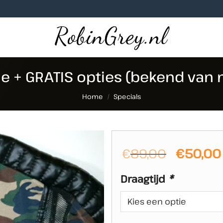
je + GRATIS opties (bekend van
Home
/
Specials
Oorspro
€
89,00
€
50,00
prijs
Draagtijd
*
was:
€89,00.