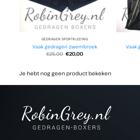
GEDRAGEN SPORTKLEDING
Vaak gedragen zwembroek
Vaak 
Oorspronkelijke
Huidige
€
25,00
€
20,00
prijs
prijs
was:
is:
€25,00.
€20,00.
Je hebt nog geen product bekeken