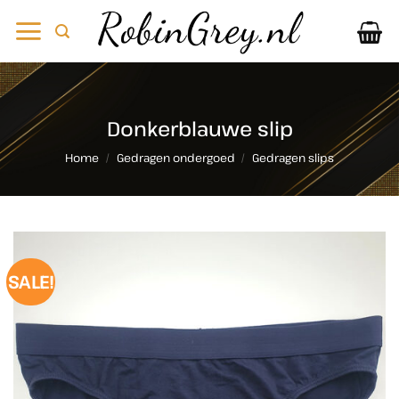
Ga
naar
inhoud
Donkerblauwe slip
Home
/
Gedragen ondergoed
/
Gedragen slips
SALE!