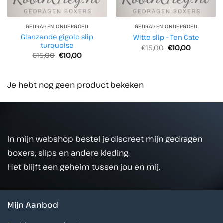
GEDRAGEN ONDERGOED
GEDRAGEN ONDERGOED
Glanzende gigolo slip
Witte slip – Ten Cate
turquoise
Oorspronkelijke
Huidige
€
15,00
€
10,00
prijs
prijs
Oorspronkelijke
Huidige
€
15,00
€
10,00
was:
is:
prijs
prijs
€15,00.
€10,00.
was:
is:
€15,00.
€10,00.
Je hebt nog geen product bekeken
In mijn webshop bestel je discreet mijn gedragen
boxers, slips en andere kleding.
Het blijft een geheim tussen jou en mij.
Mijn Aanbod