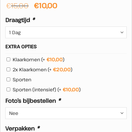
Oorspronkelijke
Huidige
€
15,00
€
10,00
prijs
prijs
Draagtijd
*
was:
is:
€15,00.
€10,00.
EXTRA OPTIES
Klaarkomen
(+
€
10,00
)
2x Klaarkomen
(+
€
20,00
)
Sporten
Sporten (intensief)
(+
€
10,00
)
Foto’s bijbestellen
*
Verpakken
*