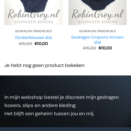
GEDRAGEN ONDERGOED
GEDRAGEN ONDERGOED
Gedragen Emporio Armani
Donkerblauwe slip
slip
Oorspronkelijke
Huidige
€
15,00
€
10,00
prijs
prijs
Oorspronkelijke
Huidige
€
15,00
€
10,00
was:
is:
prijs
prijs
€15,00.
€10,00.
was:
is:
€15,00.
€10,00.
Je hebt nog geen product bekeken
In mijn webshop bestel je discreet mijn gedragen
boxers, slips en andere kleding.
Het blijft een geheim tussen jou en mij.