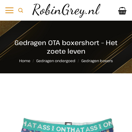
Ga
naar
inhoud
Gedragen OTA boxershort – Het
zoete leven
Home
/
Gedragen ondergoed
/
Gedragen boxers