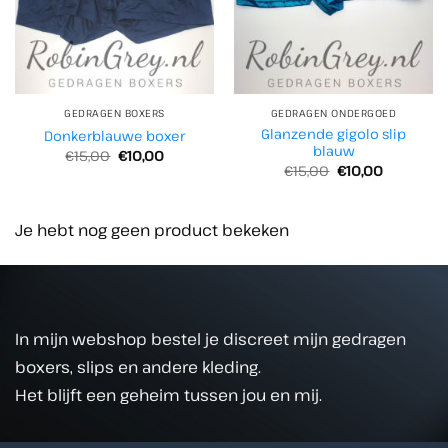
GEDRAGEN BOXERS
GEDRAGEN ONDERGOED
Glanzende gigolo slip
Donkerblauwe boxer
blauw
Oorspronkelijke
Huidige
€
15,00
€
10,00
prijs
prijs
Oorspronkelijke
Huidige
€
15,00
€
10,00
was:
is:
prijs
prijs
€15,00.
€10,00.
was:
is:
€15,00.
€10,00.
Je hebt nog geen product bekeken
In mijn webshop bestel je discreet mijn gedragen
boxers, slips en andere kleding.
Het blijft een geheim tussen jou en mij.