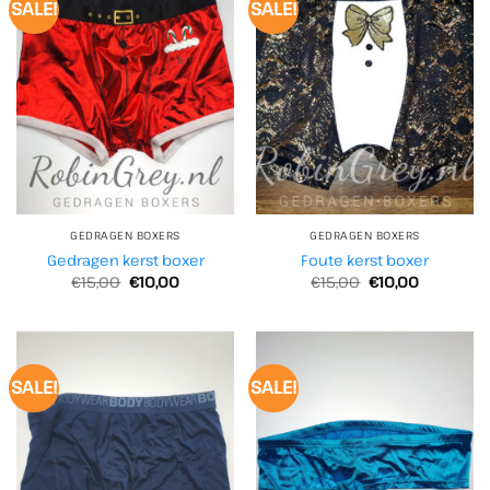
SALE!
SALE!
GEDRAGEN BOXERS
GEDRAGEN BOXERS
Gedragen kerst boxer
Foute kerst boxer
Oorspronkelijke
Huidige
Oorspronkelijke
Huidige
€
15,00
€
10,00
€
15,00
€
10,00
prijs
prijs
prijs
prijs
was:
is:
was:
is:
€15,00.
€10,00.
€15,00.
€10,00.
SALE!
SALE!