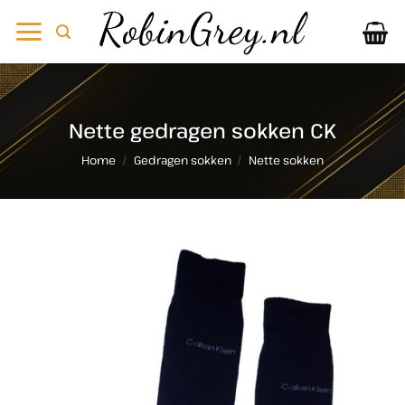
Ga
naar
inhoud
Nette gedragen sokken CK
Home
/
Gedragen sokken
/
Nette sokken