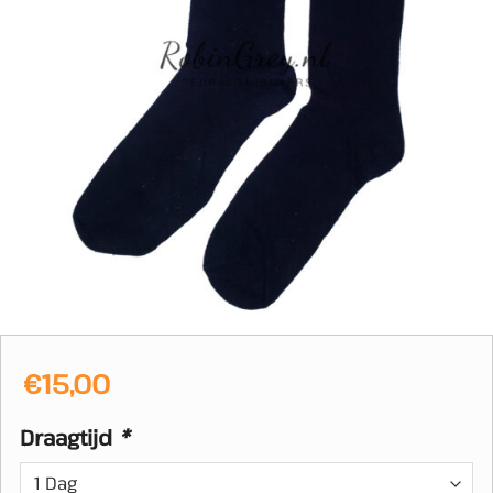
€
15,00
Draagtijd
*