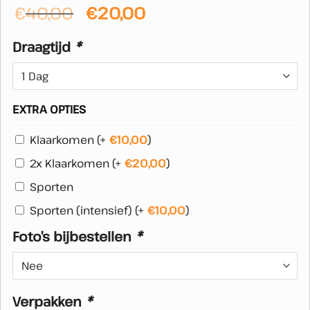
Oorspronkelijke
Huidige
€
40,00
€
20,00
prijs
prijs
Draagtijd
*
was:
is:
€40,00.
€20,00.
EXTRA OPTIES
Klaarkomen
(+
€
10,00
)
2x Klaarkomen
(+
€
20,00
)
Sporten
Sporten (intensief)
(+
€
10,00
)
Foto’s bijbestellen
*
Verpakken
*