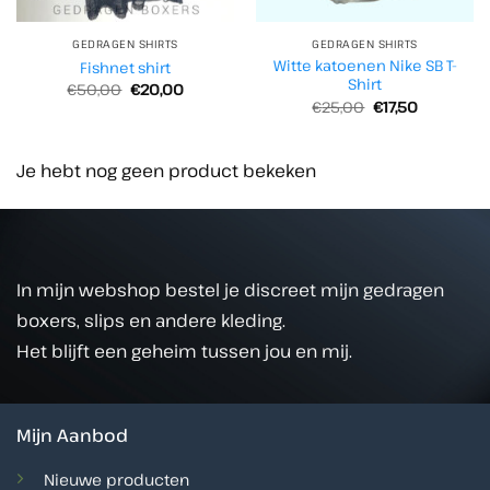
GEDRAGEN SHIRTS
GEDRAGEN SHIRTS
Witte katoenen Nike SB T-
Fishnet shirt
Shirt
Oorspronkelijke
Huidige
€
50,00
€
20,00
prijs
prijs
Oorspronkelijke
Huidige
€
25,00
€
17,50
was:
is:
prijs
prijs
€50,00.
€20,00.
was:
is:
€25,00.
€17,50.
Je hebt nog geen product bekeken
In mijn webshop bestel je discreet mijn gedragen
boxers, slips en andere kleding.
Het blijft een geheim tussen jou en mij.
Mijn Aanbod
Nieuwe producten