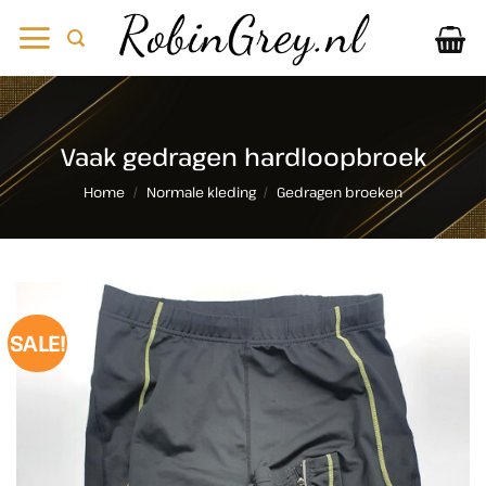
Ga
naar
inhoud
Vaak gedragen hardloopbroek
Home
/
Normale kleding
/
Gedragen broeken
SALE!