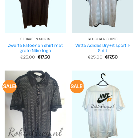
GEDRAGEN SHIRTS
GEDRAGEN SHIRTS
Zwarte katoenen shirt met
Witte Adidas Dry-Fit sport T-
grote Nike logo
Shirt
Oorspronkelijke
Huidige
Oorspronkelijke
Huidige
€
25,00
€
17,50
€
25,00
€
17,50
prijs
prijs
prijs
prijs
was:
is:
was:
is:
€25,00.
€17,50.
€25,00.
€17,50.
SALE!
SALE!