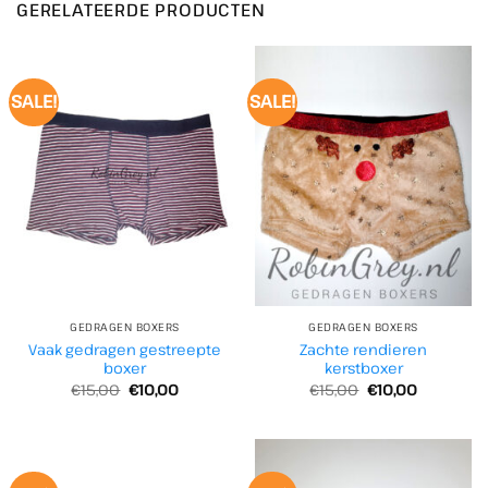
GERELATEERDE PRODUCTEN
SALE!
SALE!
GEDRAGEN BOXERS
GEDRAGEN BOXERS
Vaak gedragen gestreepte
Zachte rendieren
boxer
kerstboxer
Oorspronkelijke
Huidige
Oorspronkelijke
Huidige
€
15,00
€
10,00
€
15,00
€
10,00
prijs
prijs
prijs
prijs
was:
is:
was:
is:
€15,00.
€10,00.
€15,00.
€10,00.