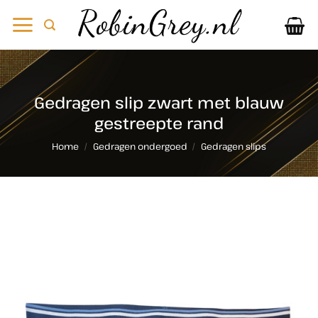
Ga
naar
inhoud
Gedragen slip zwart met blauw
gestreepte rand
Home
/
Gedragen ondergoed
/
Gedragen slips