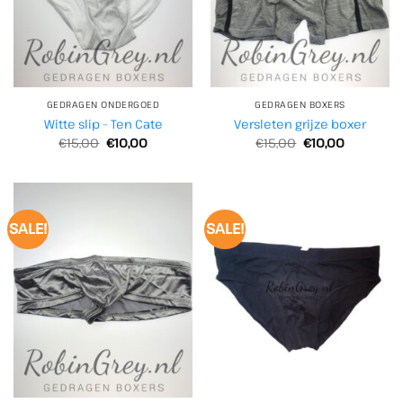
GEDRAGEN ONDERGOED
GEDRAGEN BOXERS
Witte slip – Ten Cate
Versleten grijze boxer
Oorspronkelijke
Huidige
Oorspronkelijke
Huidige
€
15,00
€
10,00
€
15,00
€
10,00
prijs
prijs
prijs
prijs
was:
is:
was:
is:
€15,00.
€10,00.
€15,00.
€10,00.
SALE!
SALE!