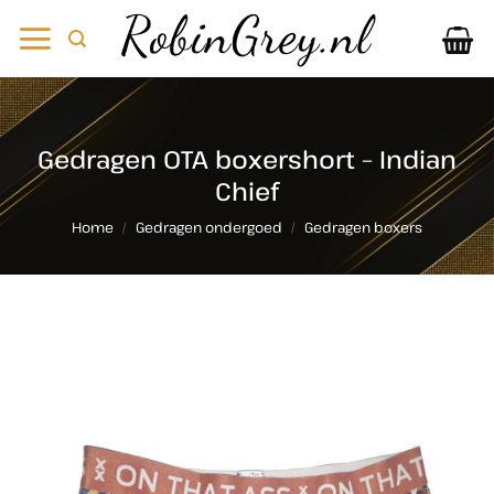
Ga
naar
inhoud
Gedragen OTA boxershort – Indian
Chief
Home
/
Gedragen ondergoed
/
Gedragen boxers