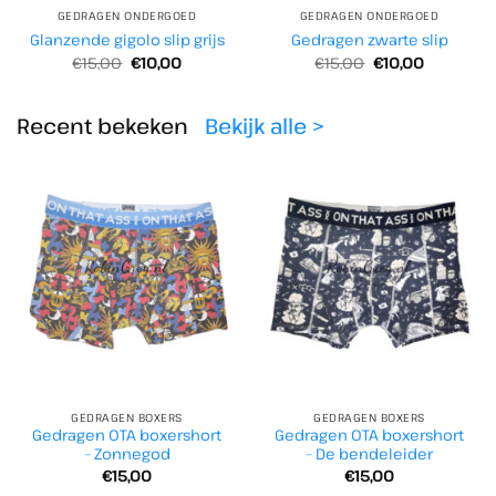
GEDRAGEN ONDERGOED
GEDRAGEN ONDERGOED
Glanzende gigolo slip grijs
Gedragen zwarte slip
Oorspronkelijke
Huidige
Oorspronkelijke
Huidige
€
15,00
€
10,00
€
15,00
€
10,00
prijs
prijs
prijs
prijs
was:
is:
was:
is:
€15,00.
€10,00.
€15,00.
€10,00.
Recent bekeken
Bekijk alle >
GEDRAGEN BOXERS
GEDRAGEN BOXERS
Gedragen OTA boxershort
Gedragen OTA boxershort
– Zonnegod
– De bendeleider
€
15,00
€
15,00