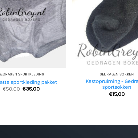
GEDRAGEN SPORTKLEDING
GEDRAGEN SOKKEN
Kastopruiming – Gedr
atte sportkleding pakket
sportsokken
Oorspronkelijke
Huidige
€
50,00
€
35,00
prijs
prijs
€
15,00
was:
is:
€50,00.
€35,00.