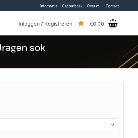
Informatie
Gastenboek
Over mij
Contact
Inloggen / Registreren
€
0,00
dragen sok