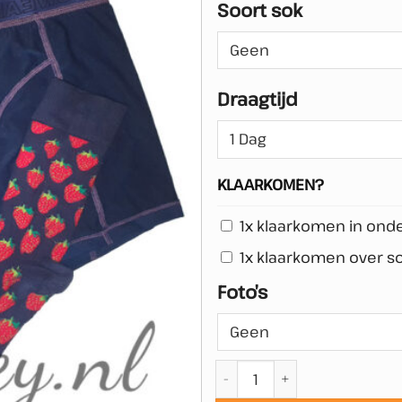
Soort sok
Draagtijd
KLAARKOMEN?
1x klaarkomen in ond
1x klaarkomen over s
Foto’s
Combi Deal - Gedragen ond