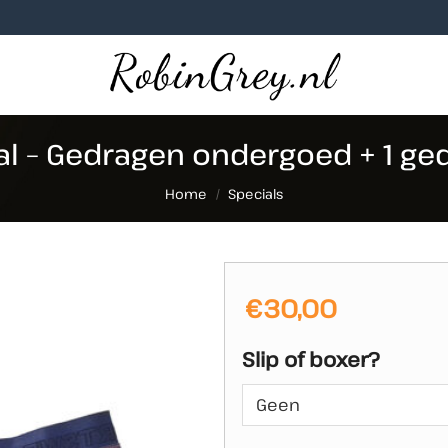
l – Gedragen ondergoed + 1 ge
Home
/
Specials
€
30,00
Slip of boxer?