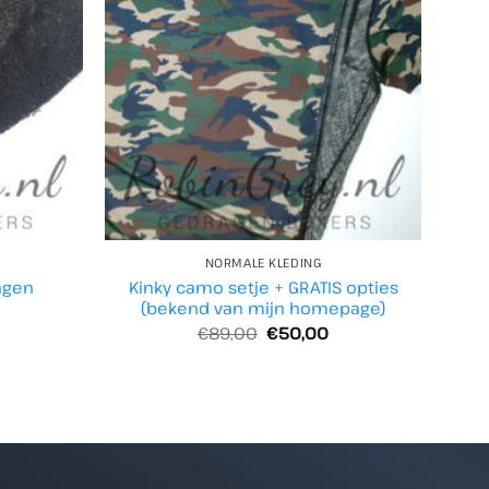
NORMALE KLEDING
agen
Kinky camo setje + GRATIS opties
(bekend van mijn homepage)
Oorspronkelijke
Huidige
€
89,00
€
50,00
prijs
prijs
was:
is:
€89,00.
€50,00.