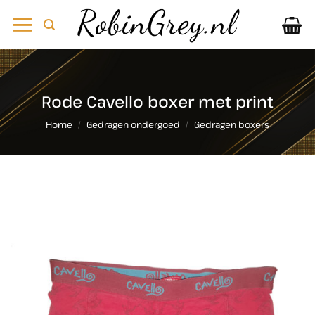
Ga
naar
inhoud
Rode Cavello boxer met print
Home
/
Gedragen ondergoed
/
Gedragen boxers