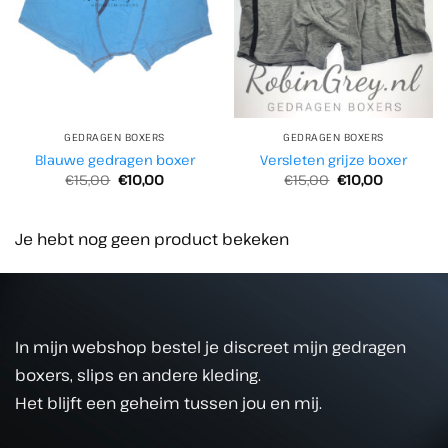
GEDRAGEN BOXERS
GEDRAGEN BOXERS
Blauwe gedragen boxer
Versleten grijze boxer
Oorspronkelijke
Huidige
Oorspronkelijke
Huidige
€
15,00
€
10,00
€
15,00
€
10,00
prijs
prijs
prijs
prijs
was:
is:
was:
is:
€15,00.
€10,00.
€15,00.
€10,00.
Je hebt nog geen product bekeken
In mijn webshop bestel je discreet mijn gedragen
boxers, slips en andere kleding.
Het blijft een geheim tussen jou en mij.