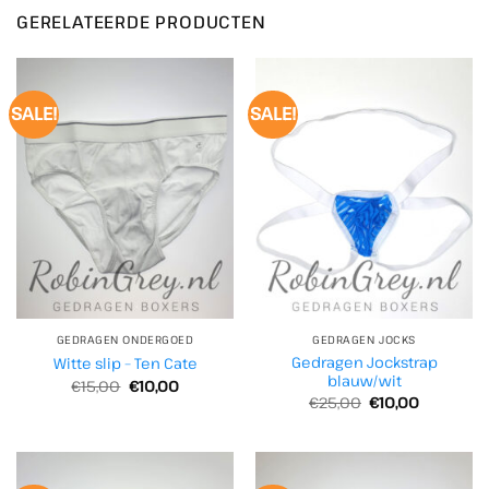
GERELATEERDE PRODUCTEN
SALE!
SALE!
GEDRAGEN ONDERGOED
GEDRAGEN JOCKS
Gedragen Jockstrap
Witte slip – Ten Cate
blauw/wit
Oorspronkelijke
Huidige
€
15,00
€
10,00
prijs
prijs
Oorspronkelijke
Huidige
€
25,00
€
10,00
was:
is:
prijs
prijs
€15,00.
€10,00.
was:
is:
€25,00.
€10,00.