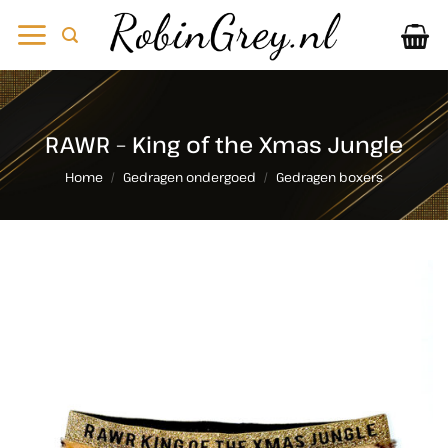
Ga
naar
inhoud
RAWR – King of the Xmas Jungle
Home
/
Gedragen ondergoed
/
Gedragen boxers