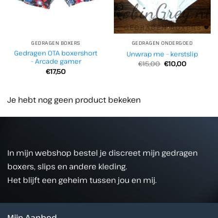
GEDRAGEN BOXERS
GEDRAGEN ONDERGOED
Gedragen OTA boxershort
Unwrap me – kerstslip
– Arcade gamer
Oorspronkelijke
Huidige
€
15,00
€
10,00
prijs
prijs
€
17,50
was:
is:
€15,00.
€10,00.
Je hebt nog geen product bekeken
In mijn webshop bestel je discreet mijn gedragen
boxers, slips en andere kleding.
Het blijft een geheim tussen jou en mij.
Mijn Aanbod