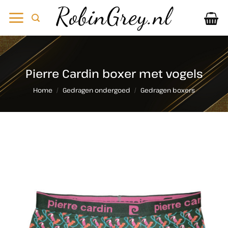
Ga
naar
inhoud
Pierre Cardin boxer met vogels
Home
/
Gedragen ondergoed
/
Gedragen boxers