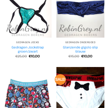
GEDRAGEN JOCKS
GEDRAGEN ONDERGOED
Gedragen Jockstrap
Glanzende gigolo slip
groen/zwart
blauw
Oorspronkelijke
Huidige
Oorspronkelijke
Huidige
€
25,00
€
10,00
€
15,00
€
10,00
prijs
prijs
prijs
prijs
was:
is:
was:
is:
€25,00.
€10,00.
€15,00.
€10,00.
SALE!