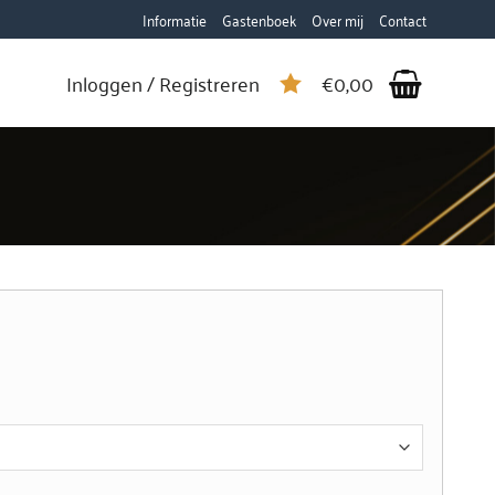
Informatie
Gastenboek
Over mij
Contact
Inloggen / Registreren
€
0,00