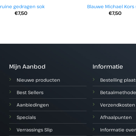
ruine gedragen sok
Blauwe Michael Kors 
€
7,50
€
7,50
Mijn Aanbod
Informatie
Nieuwe producten
Bestelling plaa
Best Sellers
Betaalmethod
Aanbiedingen
Verzendkosten
Specials
Afhaalpunten
Verrassings Slip
Informatie over