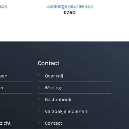
sok
Donkergekleurde sok
€
7,50
Contact
tsen
Over mij
en
Weblog
Gastenboek
Verzoekje indienen
zicht
Contact