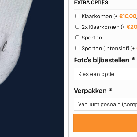
EXTRA OPTIES
Klaarkomen
(+
€
10,00
2x Klaarkomen
(+
€
20
Sporten
Sporten (intensief)
(+
Foto’s bijbestellen
*
Verpakken
*