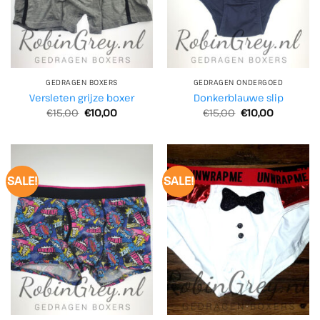
GEDRAGEN BOXERS
GEDRAGEN ONDERGOED
Versleten grijze boxer
Donkerblauwe slip
Oorspronkelijke
Huidige
Oorspronkelijke
Huidige
€
15,00
€
10,00
€
15,00
€
10,00
prijs
prijs
prijs
prijs
was:
is:
was:
is:
€15,00.
€10,00.
€15,00.
€10,00.
SALE!
SALE!