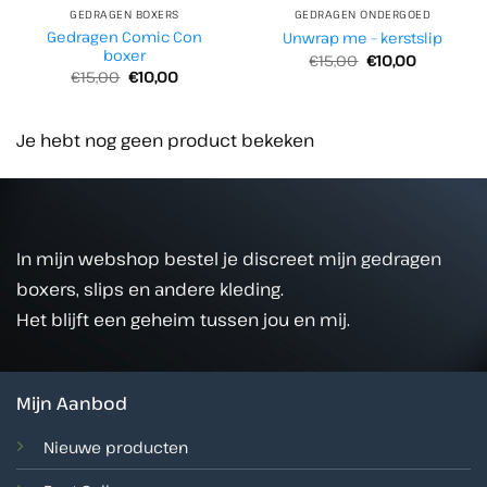
GEDRAGEN BOXERS
GEDRAGEN ONDERGOED
Gedragen Comic Con
Unwrap me – kerstslip
boxer
Oorspronkelijke
Huidige
€
15,00
€
10,00
prijs
prijs
Oorspronkelijke
Huidige
€
15,00
€
10,00
was:
is:
prijs
prijs
€15,00.
€10,00.
was:
is:
€15,00.
€10,00.
Je hebt nog geen product bekeken
In mijn webshop bestel je discreet mijn gedragen
boxers, slips en andere kleding.
Het blijft een geheim tussen jou en mij.
Mijn Aanbod
Nieuwe producten