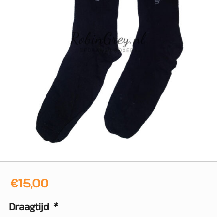
€
15,00
Draagtijd
*