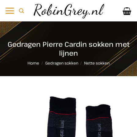
Ga
naar
inhoud
Gedragen Pierre Cardin sokken met
lijnen
Home
/
Gedragen sokken
/
Nette sokken