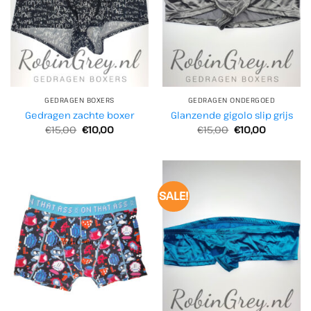
GEDRAGEN BOXERS
GEDRAGEN ONDERGOED
Gedragen zachte boxer
Glanzende gigolo slip grijs
Oorspronkelijke
Huidige
Oorspronkelijke
Huidige
€
15,00
€
10,00
€
15,00
€
10,00
prijs
prijs
prijs
prijs
was:
is:
was:
is:
€15,00.
€10,00.
€15,00.
€10,00.
SALE!