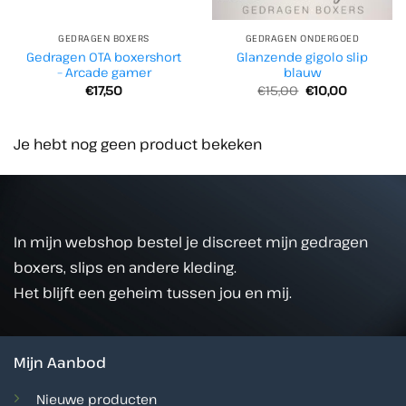
GEDRAGEN BOXERS
GEDRAGEN ONDERGOED
Gedragen OTA boxershort
Glanzende gigolo slip
– Arcade gamer
blauw
Oorspronkelijke
Huidige
€
17,50
€
15,00
€
10,00
prijs
prijs
was:
is:
€15,00.
€10,00.
Je hebt nog geen product bekeken
In mijn webshop bestel je discreet mijn gedragen
boxers, slips en andere kleding.
Het blijft een geheim tussen jou en mij.
Mijn Aanbod
Nieuwe producten