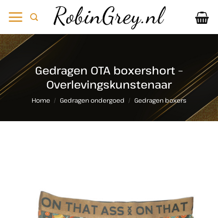
Ga
naar
inhoud
Gedragen OTA boxershort –
Overlevingskunstenaar
Home
/
Gedragen ondergoed
/
Gedragen boxers