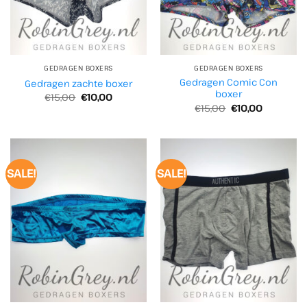
GEDRAGEN BOXERS
GEDRAGEN BOXERS
Gedragen Comic Con
Gedragen zachte boxer
boxer
Oorspronkelijke
Huidige
€
15,00
€
10,00
prijs
prijs
Oorspronkelijke
Huidige
€
15,00
€
10,00
was:
is:
prijs
prijs
€15,00.
€10,00.
was:
is:
€15,00.
€10,00.
SALE!
SALE!