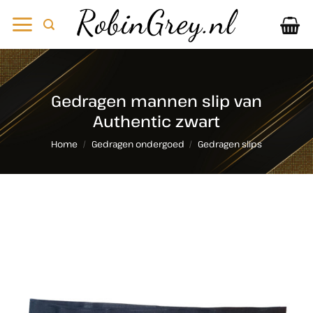
Ga
naar
inhoud
Gedragen mannen slip van
Authentic zwart
Home
/
Gedragen ondergoed
/
Gedragen slips