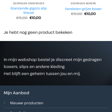
GEDRAGEN ONDERGOED
GEDRAGEN BOXERS
Glanzende gigolo slip
Versleten grijze boxer
blauw
Oorspronkelijke
Huidige
€
15,00
€
10,00
prijs
prijs
Oorspronkelijke
Huidige
€
15,00
€
10,00
was:
is:
prijs
prijs
€15,00.
€10,00.
was:
is:
€15,00.
€10,00.
Je hebt nog geen product bekeken
In mijn webshop bestel je discreet mijn gedragen
boxers, slips en andere kleding.
Het blijft een geheim tussen jou en mij.
Mijn Aanbod
Nieuwe producten