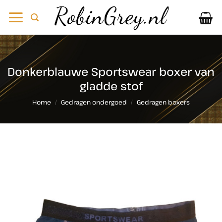
Ga
naar
inhoud
Donkerblauwe Sportswear boxer van
gladde stof
Home
/
Gedragen ondergoed
/
Gedragen boxers