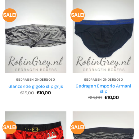
SALE!
SALE!
GEDRAGEN ONDERGOED
GEDRAGEN ONDERGOED
Gedragen Emporio Armani
Glanzende gigolo slip grijs
slip
Oorspronkelijke
Huidige
€
15,00
€
10,00
prijs
prijs
Oorspronkelijke
Huidige
€
15,00
€
10,00
was:
is:
prijs
prijs
€15,00.
€10,00.
was:
is:
€15,00.
€10,00.
SALE!
SALE!