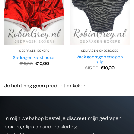
GEDRAGEN BOXERS
GEDRAGEN ONDERGOED
Vaak gedragen strepen
Gedragen kerst boxer
slip
Oorspronkelijke
Huidige
€
15,00
€
10,00
prijs
prijs
Oorspronkelijke
Huidige
€
15,00
€
10,00
was:
is:
prijs
prijs
€15,00.
€10,00.
was:
is:
€15,00.
€10,00.
Je hebt nog geen product bekeken
In mijn webshop bestel je discreet mijn gedragen
boxers, slips en andere kleding.