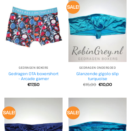
SALE!
GEDRAGEN BOXERS
GEDRAGEN ONDERGOED
Gedragen OTA boxershort
Glanzende gigolo slip
– Arcade gamer
turquoise
Oorspronkelijke
Huidige
€
17,50
€
15,00
€
10,00
prijs
prijs
was:
is:
€15,00.
€10,00.
SALE!
SALE!