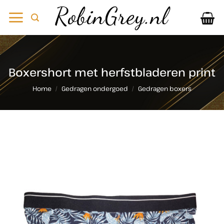
Ga
naar
inhoud
Boxershort met herfstbladeren print
Home
/
Gedragen ondergoed
/
Gedragen boxers