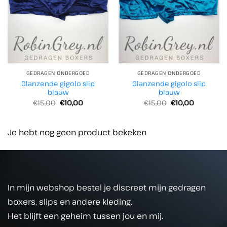
GEDRAGEN ONDERGOED
GEDRAGEN ONDERGOED
Glanzende gigolo slip
Glanzende gigolo slip
blauw
blauw
Oorspronkelijke
Huidige
Oorspronkelijke
Huidige
€
15,00
€
10,00
€
15,00
€
10,00
prijs
prijs
prijs
prijs
was:
is:
was:
is:
€15,00.
€10,00.
€15,00.
€10,00.
Je hebt nog geen product bekeken
In mijn webshop bestel je discreet mijn gedragen
boxers, slips en andere kleding.
Het blijft een geheim tussen jou en mij.