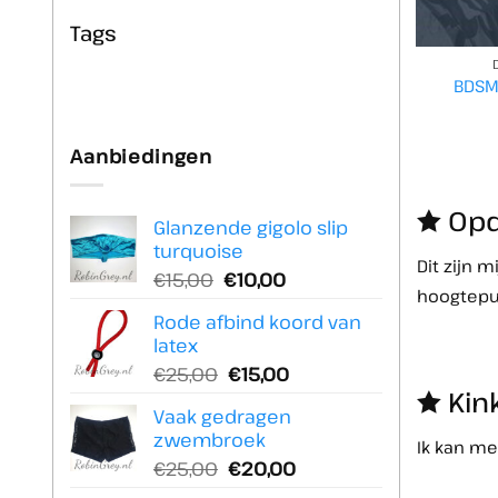
Tags
BDSM
Aanbiedingen
Opd
Glanzende gigolo slip
turquoise
Dit zijn 
Oorspronkelijke
Huidige
€
15,00
€
10,00
hoogtepun
prijs
prijs
Rode afbind koord van
was:
is:
latex
€15,00.
€10,00.
Oorspronkelijke
Huidige
€
25,00
€
15,00
Kin
prijs
prijs
Vaak gedragen
was:
is:
zwembroek
€25,00.
€15,00.
Ik kan me
Oorspronkelijke
Huidige
€
25,00
€
20,00
prijs
prijs