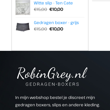
Witte slip - Ten Cate
was:
is:
Oorspronkelijke
Huidige
€
15,00
€
10,00
€25,00.
€20,00.
prijs
prijs
was:
is:
Gedragen boxer - grijs
€15,00.
€10,00.
Oorspronkelijke
Huidige
€
15,00
€
10,00
prijs
prijs
was:
is:
€15,00.
€10,00.
In mijn webshop bestel je discreet mijn
gedragen boxers, slips en andere kleding.