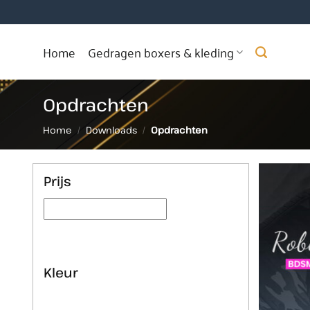
Ga
naar
inhoud
Home
Gedragen boxers & kleding
Opdrachten
Home
/
Downloads
/
Opdrachten
Prijs
Kleur