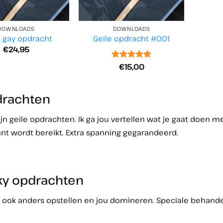
DOWNLOADS
DOWNLOADS
 gay opdracht
Geile opdracht #001
€
24,95
Waardering
€
15,00
5
uit 5
rachten
mijn geile opdrachten. Ik ga jou vertellen wat je gaat doen m
t wordt bereikt. Extra spanning gegarandeerd.
ky opdrachten
 ook anders opstellen en jou domineren. Speciale behandel