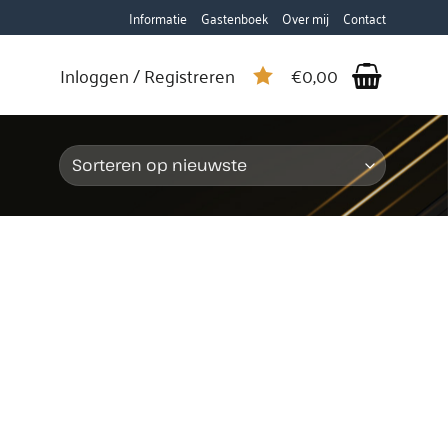
Informatie
Gastenboek
Over mij
Contact
Inloggen / Registreren
€
0,00