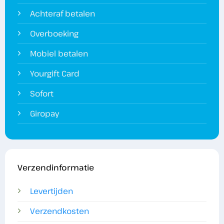
Achteraf betalen
Overboeking
Mobiel betalen
Yourgift Card
Sofort
Giropay
Verzendinformatie
Levertijden
Verzendkosten