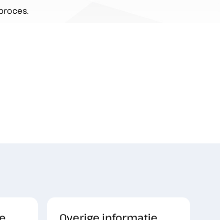
lproces.
e
Overige informatie