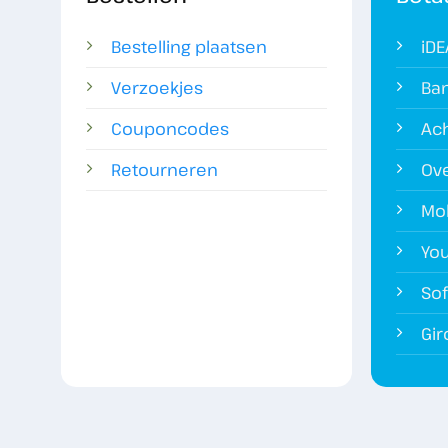
Bestelling plaatsen
iDE
Verzoekjes
Ba
Couponcodes
Ach
Retourneren
Ov
Mob
You
Sof
Gi