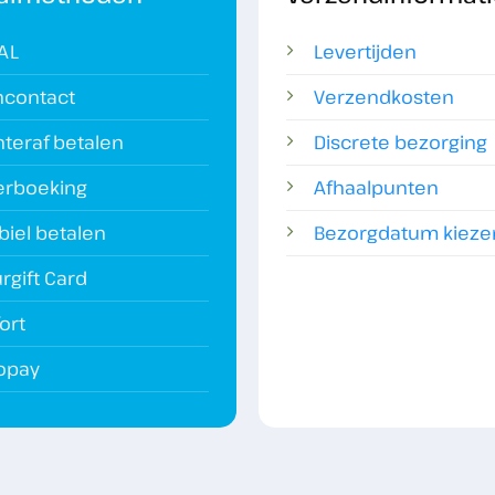
AL
Levertijden
ncontact
Verzendkosten
teraf betalen
Discrete bezorging
erboeking
Afhaalpunten
iel betalen
Bezorgdatum kieze
rgift Card
ort
ropay